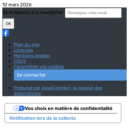
10 mars 2026
Je m'abonne à la newsletter
OK
Plan du site
Licences
Mentions légales
CGUV
Paramétrer vos cookies
Se connecter
Propulsé par AssoConnect, le logiciel des
associations
Vos choix en matière de confidentialité
Notification lors de la collecte