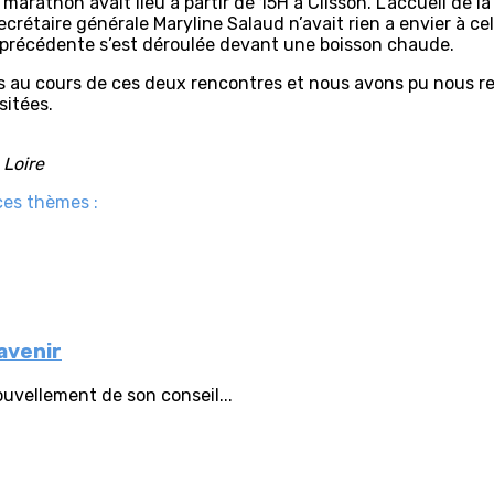
arathon avait lieu à partir de 15H à Clisson. L’accueil de l
secrétaire générale Maryline Salaud n’avait rien a envier à ce
a précédente s’est déroulée devant une boisson chaude.
 au cours de ces deux rencontres et nous avons pu nous r
sitées.
 Loire
ces thèmes :
avenir
vellement de son conseil...