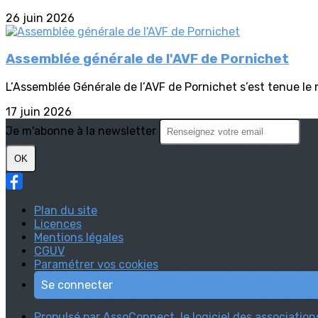
26 juin 2026
Assemblée générale de l'AVF de Pornichet
L’Assemblée Générale de l’AVF de Pornichet s’est tenue le 
17 juin 2026
Je m'abonne à la newsletter
OK
Plan du site
Licences
Mentions légales
CGUV
Paramétrer vos cookies
Se connecter
Propulsé par AssoConnect, le logiciel des association